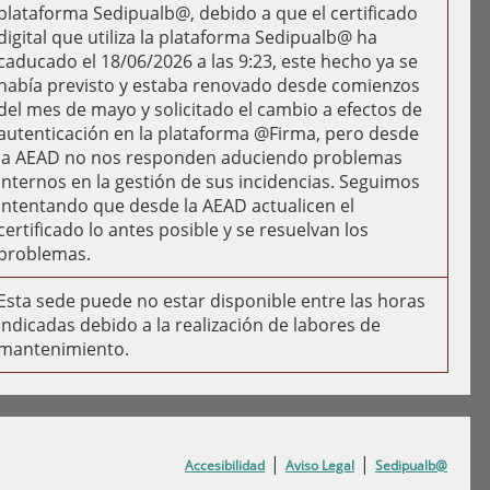
plataforma Sedipualb@, debido a que el certificado
digital que utiliza la plataforma Sedipualb@ ha
caducado el 18/06/2026 a las 9:23, este hecho ya se
había previsto y estaba renovado desde comienzos
del mes de mayo y solicitado el cambio a efectos de
autenticación en la plataforma @Firma, pero desde
la AEAD no nos responden aduciendo problemas
internos en la gestión de sus incidencias. Seguimos
intentando que desde la AEAD actualicen el
certificado lo antes posible y se resuelvan los
problemas.
Esta sede puede no estar disponible entre las horas
indicadas debido a la realización de labores de
mantenimiento.
|
|
Accesibilidad
Aviso Legal
Sedipualb@